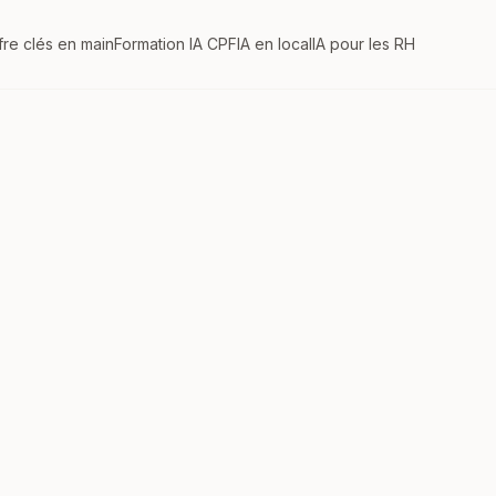
fre clés en main
Formation IA CPF
IA en local
IA pour les RH